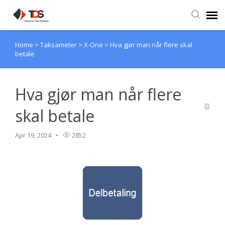
Home
>
Taksameter
>
X-One
>
Hva gjør man når flere skal
Agent Portal
betale
Submit Ticket
Hva gjør man når flere
Knowledge Base
skal betale
Login
Apr 19, 2024
2852